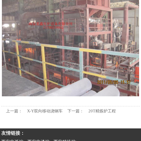
上一篇：
X-Y双向移动浇钢车
下一篇：
20T精炼炉工程
友情链接：