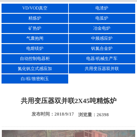
VD/VOD真空
电渣炉
西安电渣炉
西安刚玉炉
西安电熔镁炉
精炼炉
电弧炉
矿热炉
冶金电炉
气囊抱闸
中频感应炉
电熔镁炉
钒氮合金炉
自动控制电器柜
电器/机械生产车
氮化钒立式感应加
共用变压器双并联
白/棕/致密刚玉
共用变压器双并联2X45吨精炼炉
发布时间：2018/9/17
浏览量：26398