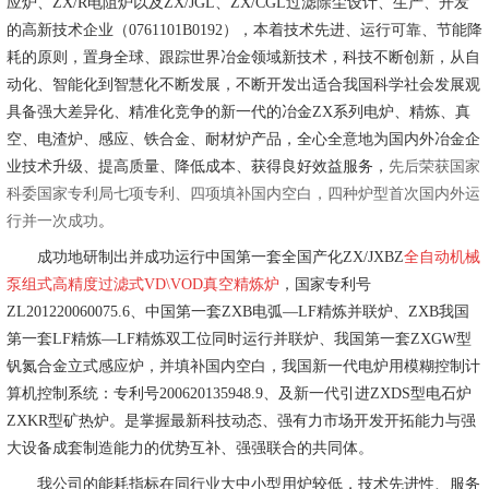
应炉、ZX/R电阻炉以及ZX/JGL、ZX/CGL过滤除尘设计、生产、开发
的高新技术企业（0761101B0192），本着技术先进、运行可靠、节能降
耗的原则，置身全球、跟踪世界冶金领域新技术，科技不断创新，从自
动化、智能化到智慧化不断发展，不断开发出适合我国科学社会发展观
具备强大差异化、精准化竞争的新一代的冶金ZX系列电炉、精炼、真
空、电渣炉、感应、铁合金、耐材炉产品，全心全意地为国内外冶金企
业技术升级、提高质量、降低成本、获得良好效益服务，
先后荣获国家
科委国家专利局七项专利、四项填补国内空白，四种炉型首次国内外运
行并一次成功
。
成功地研制出并成功运行中国第一套全国产化ZX/JXBZ
全自动机械
泵组式高精度过滤式VD\VOD真空精炼炉
，国家专利号
ZL201220060075.6、中国第一套ZXB电弧—LF精炼并联炉、ZXB我国
第一套LF精炼—LF精炼双工位同时运行并联炉、我国第一套ZXGW型
钒氮合金立式感应炉，并填补国内空白，我国新一代电炉用模糊控制计
算机控制系统：专利号200620135948.9、及新一代引进ZXDS型电石炉
ZXKR型矿热炉。是掌握最新科技动态、强有力市场开发开拓能力与强
大设备成套制造能力的优势互补、强强联合的共同体。
我公司的能耗指标在同行业大中小型用炉较低，技术先进性、服务