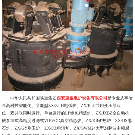
中华人民共和国陕重集团
西安重鑫电炉设备有限公司
是专业从事冶
金高科技智能化、节能型ZX/ZJ-H电弧炉、ZX/BLF共用变压器双工
位、双并联同时运行、单台运行的LF钢包精炼炉、ZX/JXBZ全自动机
械泵组式高精度过滤式VD\VOD真空精炼炉、ZX/KR矿热炉、ZX/DS电
石炉、ZX/GY刚玉炉、ZX/DZ电渣炉、ZX/GWM24大型24脉波中频感