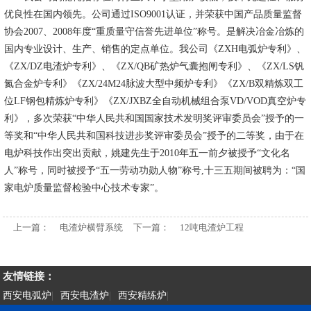
优良性在国内领先。公司通过ISO9001认证，并荣获中国产品质量监督
协会2007、2008年度“重质量守信誉先进单位”称号。是解决冶金冶炼的
国内专业设计、生产、销售的定点单位。我公司《ZXH电弧炉专利》、
《ZX/DZ电渣炉专利》、《ZX/QB矿热炉气囊抱闸专利》、《ZX/LS钒
氮合金炉专利》《ZX/24M24脉波大型中频炉专利》《ZX/B双精炼双工
位LF钢包精炼炉专利》《ZX/JXBZ全自动机械组合泵VD/VOD真空炉专
利》，多次荣获“中华人民共和国国家技术发明奖评审委员会”授予的一
等奖和“中华人民共和国科技进步奖评审委员会”授予的二等奖，由于在
电炉科技作出突出贡献，姚建先生于2010年五一前夕被授予“文化名
人”称号，同时被授予“五一劳动功勋人物”称号,十三五期间被聘为：“国
家电炉质量监督检验中心技术专家”。
上一篇：
电渣炉横臂系统
下一篇：
12吨电渣炉工程
友情链接：
西安电弧炉
|
西安电渣炉
|
西安精练炉
|