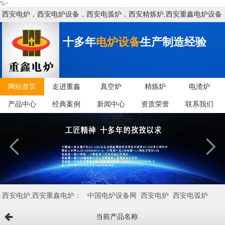
%>
西安电炉，西安电炉设备，西安电弧炉，西安精炼炉,西安重鑫电炉设备
有限公司
十多年
电炉设备
生产制造经验
网站首页
走进重鑫
真空炉
精炼炉
电渣炉
产品中心
经典案例
新闻中心
资质荣誉
联系我们
西安电炉,西安重鑫电炉：
中国电炉设备网
西安电炉
西安电弧炉
当前产品名称
西安矿热炉
西安VD/VOD炉
西安电炉设备
西安精炼炉
西安中频炉