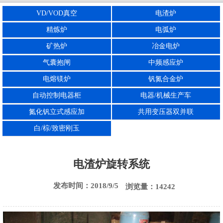
VD/VOD真空
电渣炉
西安电渣炉
西安刚玉炉
西安电熔镁炉
精炼炉
电弧炉
矿热炉
冶金电炉
气囊抱闸
中频感应炉
电熔镁炉
钒氮合金炉
自动控制电器柜
电器/机械生产车
氮化钒立式感应加
共用变压器双并联
白/棕/致密刚玉
电渣炉旋转系统
发布时间：2018/9/5
浏览量：14242