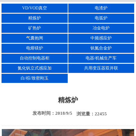
VD/VOD真空
电渣炉
西安电渣炉
西安刚玉炉
西安电熔镁炉
精炼炉
电弧炉
矿热炉
冶金电炉
气囊抱闸
中频感应炉
电熔镁炉
钒氮合金炉
自动控制电器柜
电器/机械生产车
氮化钒立式感应加
共用变压器双并联
白/棕/致密刚玉
精炼炉
发布时间：2018/9/5
浏览量：22455