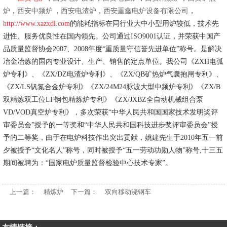
炉
，
西安中频炉
，
西安电渣炉
，
西安重鑫电炉设备有限公司
，
http://www.xazxdl.com
的能耗指标在同行业大中小型用炉较低，技术先
进性、服务优良性在国内领先。公司通过ISO9001认证，并荣获中国产
品质量监督协会2007、2008年度“重质量守信誉先进单位”称号。是解决
冶金冶炼的国内专业设计、生产、销售的定点单位。我公司《ZXH电弧
炉专利》、《ZX/DZ电渣炉专利》、《ZX/QB矿热炉气囊抱闸专利》、
《ZX/LS钒氮合金炉专利》《ZX/24M24脉波大型中频炉专利》《ZX/B
双精炼双工位LF钢包精炼炉专利》《ZX/JXBZ全自动机械组合泵
VD/VOD真空炉专利》，多次荣获“中华人民共和国国家技术发明奖评
审委员会”授予的一等奖和“中华人民共和国科技进步奖评审委员会”授
予的二等奖，由于在电炉科技作出突出贡献，姚建先生于2010年五一前
夕被授予“文化名人”称号，同时被授予“五一劳动功勋人物”称号,十三五
期间被聘为：“国家电炉质量监督检验中心技术专家”。
上一篇：
精炼炉
下一篇：
双向移动浇钢车