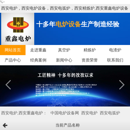
%>
西安电炉，西安电炉设备，西安电弧炉，西安精炼炉,西安重鑫电炉设备
有限公司
十多年
电炉设备
生产制造经验
网站首页
走进重鑫
真空炉
精炼炉
电渣炉
产品中心
经典案例
新闻中心
资质荣誉
联系我们
西安电炉,西安重鑫电炉：
中国电炉设备网
西安电炉
西安电弧炉
当前产品名称
西安矿热炉
西安VD/VOD炉
西安电炉设备
西安精炼炉
西安中频炉