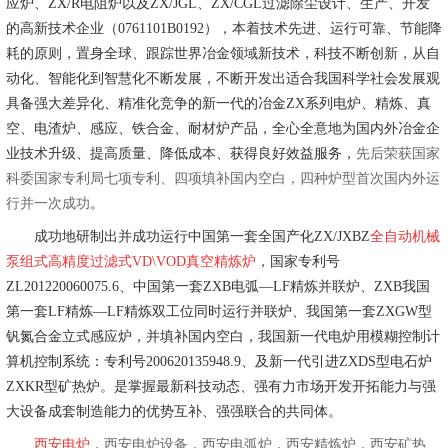
应炉、ZX/R电阻炉以及ZX/JGL、ZX/CGL过滤除尘设计、生产、开发
的高新技术企业（0761101B0192），本着技术先进、运行可靠、节能降
耗的原则，置身全球、跟踪世界冶金领域新技术，科技不断创新，从自
动化、智能化到智慧化不断发展，不断开发出适合我国科学社会发展观
具备强大差异化、精准化竞争的新一代的冶金ZX系列电炉、精炼、真
空、电渣炉、感应、铁合金、耐材炉产品，全心全意地为国内外冶金企
业技术升级、提高质量、降低成本、获得良好效益服务，
先后荣获国家
科委国家专利局七项专利、四项填补国内空白，四种炉型首次国内外运
行并一次成功
。
成功地研制出并成功运行中国第一套全国产化ZX/JXBZ
全自动机械
泵组式高精度过滤式VD\VOD真空精炼炉
，国家专利号
ZL201220060075.6、中国第一套ZXB电弧—LF精炼并联炉、ZXB我国
第一套LF精炼—LF精炼双工位同时运行并联炉、我国第一套ZXGW型
钒氮合金立式感应炉，并填补国内空白，我国新一代电炉用模糊控制计
算机控制系统：专利号200620135948.9、及新一代引进ZXDS型电石炉
ZXKR型矿热炉。是掌握最新科技动态、强有力市场开发开拓能力与强
大设备成套制造能力的优势互补、强强联合的共同体。
西安电炉
，
西安电炉设备
，
西安电弧炉
，
西安精炼炉
，
西安矿热