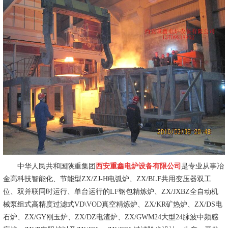
中华人民共和国陕重集团
西安重鑫电炉设备有限公司
是专业从事冶
金高科技智能化、节能型ZX/ZJ-H电弧炉、ZX/BLF共用变压器双工
位、双并联同时运行、单台运行的LF钢包精炼炉、ZX/JXBZ全自动机
械泵组式高精度过滤式VD\VOD真空精炼炉、ZX/KR矿热炉、ZX/DS电
石炉、ZX/GY刚玉炉、ZX/DZ电渣炉、ZX/GWM24大型24脉波中频感