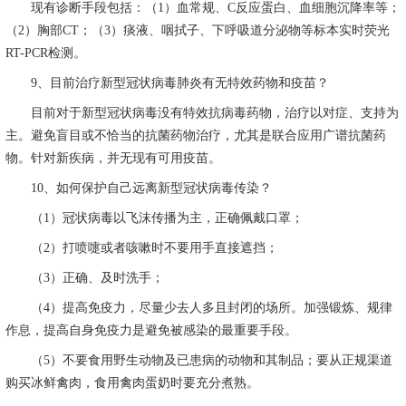
现有诊断手段包括：（
1
）血常规、
C
反应蛋白、血细胞沉降率等；
（
2
）胸部
CT
；（
3
）痰液、咽拭子、下呼吸道分泌物等标本实时荧光
RT-PCR
检测。
9
、目前治疗新型冠状病毒肺炎有无特效药物和疫苗？
目前对于新型冠状病毒没有特效抗病毒药物，治疗以对症、支持为
主。避免盲目或不恰当的抗菌药物治疗，尤其是联合应用广谱抗菌药
物。针对新疾病，并无现有可用疫苗。
10
、如何保护自己远离新型冠状病毒传染？
（
1
）冠状病毒以飞沫传播为主，正确佩戴口罩；
（
2
）打喷嚏或者咳嗽时不要用手直接遮挡；
（
3
）正确、及时洗手；
（
4
）提高免疫力，尽量少去人多且封闭的场所。加强锻炼、规律
作息，提高自身免疫力是避免被感染的最重要手段。
（
5
）不要食用野生动物及已患病的动物和其制品；要从正规渠道
购买冰鲜禽肉，食用禽肉蛋奶时要充分煮熟。