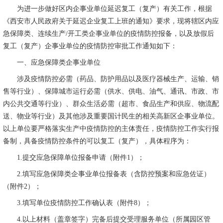
为进一步做好区内企事业单位延迟复工（复产）有关工作，根据
《西安市人民政府关于延迟企业复工上班的通知》要求，现将辖区内应
急保障类、连续生产
/
开工类企事业单位的疫情防控报备，以及放假后
复工（复产）企事业单位的疫情防控审批工作通知如下：
一、应急保障类企事业单位
涉及疫情防控必需（药品、防护用品以及医疗器械生产、运输、销
售等行业）、保障城市运行必需（供水、供电、油气、通讯、市政、市
内公共交通等行业）、群众生活必需（超市、食品生产和供应、物流配
送、物业等行业）及其他涉及重要国计民生的相关高新区企事业单位。
以上单位要严格落实生产中疫情防控的主体责任，疫情防控工作实行报
备制，具备疫情防控条件的可以复工（复产），具体程序为：
1.
提交应急保障单位报备申请（附件
1
）；
2.
填写应急保障类企事业单位报备表（含防控预案和应急佐证）
（附件
2
）；
3.
填写单位疫情防控工作确认表（附件
8
）；
4.
以上材料（盖章签字）完备后提交受理服务单位（所属园区管