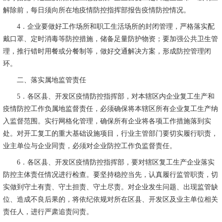
解除前，每日须向所在地疫情防控指挥部报告疫情防控情况。
4
．企业要做好工作场所和职工生活场所的封闭管理，严格落实配
戴口罩、定时消毒等防控措施，储备足量防护物资；要加强公共卫生管
理，推行错时用餐或分餐制等，做好交通解决方案，形成防控管理闭
环。
二、落实属地监管责任
5
．各区县、开发区疫情防控指挥部，对本辖区内企业复工生产和
疫情防控工作负属地监督责任，必须确保将本辖区所有企业复工生产纳
入监督范围。实行网格化管理，确保所有企业将各项工作措施落到实
处。对开工复工的重大基础设施项目，行业主管部门要切实履行职责，
业主单位与企业同责，必须对企业防控工作负监督责任。
6
．各区县、开发区疫情防控指挥部，要对辖区复工生产企业落实
防控主体责任情况进行检查。要坚持稳控当先，认真履行监管职责，切
实做到守土有责、守土担责、守土尽责。对企业发生问题、出现监管缺
位、造成不良后果的，将依纪依规对所在区县、开发区及业主单位相关
责任人，进行严肃追责问责。