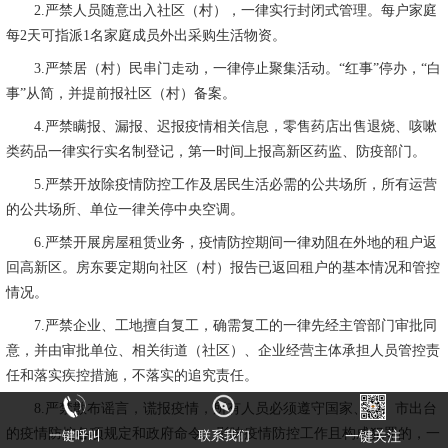
2.
严禁人员随意出入社区（村），一律实行封闭式管理。每户家庭
每
2
天可指派
1
名家庭成员外出采购生活物资。
3.
严禁居（村）民串门走动，一律停止聚集活动。“红事”停办，“白
事”从简，并提前报社区（村）备案。
4.
严禁瞒报、漏报、迟报疫情相关信息，零售药店出售退烧、咳嗽
类药品一律实行实名制登记，第一时间上报高新区药监、防疫部门。
5.
严禁开放除疫情防控工作及居民生活必需的公共场所，所有运营
的公共场所、单位一律关停中央空调。
6.
严禁开展房屋租赁业务，疫情防控期间一律劝阻在外地的租户返
回高新区。房东要定期向社区（村）报告已返回租户的基本情况和管控
情况。
7.
严禁企业、工地擅自复工，确需复工的一律先经主管部门审批同
意，并由审批单位、相关街道（社区）、企业经营主体承担人员管控责
任和落实疾控措施，不落实的追究责任。
8.
严禁散布谣言，谎报疫情，所有人员必须遵守国家、省、市出台
的疫情防控各项规定和政府命令。影响疫情防控工作且构成犯罪的，一
一键呼叫
联系我们
一键关注