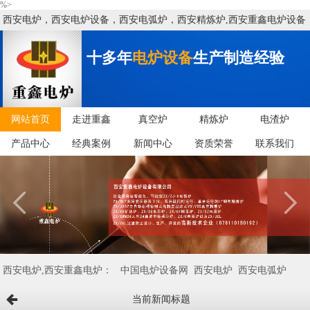
%>
西安电炉，西安电炉设备，西安电弧炉，西安精炼炉,西安重鑫电炉设备
有限公司
十多年
电炉设备
生产制造经验
网站首页
走进重鑫
真空炉
精炼炉
电渣炉
产品中心
经典案例
新闻中心
资质荣誉
联系我们
西安电炉,西安重鑫电炉：
中国电炉设备网
西安电炉
西安电弧炉
当前新闻标题
西安矿热炉
西安VD/VOD炉
西安电炉设备
西安精炼炉
西安中频炉