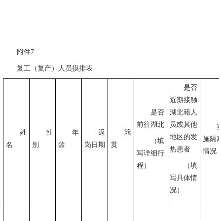
附件
7
复工（复产）人员摸排表
是否
近期接触
是否
湖北籍人
前往湖北
员或其他
姓
性
年
返
籍
地区的发
施隔
（填
名
别
龄
岗日期
贯
热患者
情况
写详细行
程）
（填
写具体情
况）