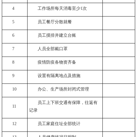
4
工作场所每天消毒至少
1
次
5
员工餐厅分散就餐
6
员工摸排并建立台账
7
人员全部戴口罩
8
疫情防疫各物资齐备
9
设置有隔离地点及措施
10
办公、生产场所封闭式管理
员工上下班交通有保障，往返有
11
记录
12
员工家庭住址全部统计