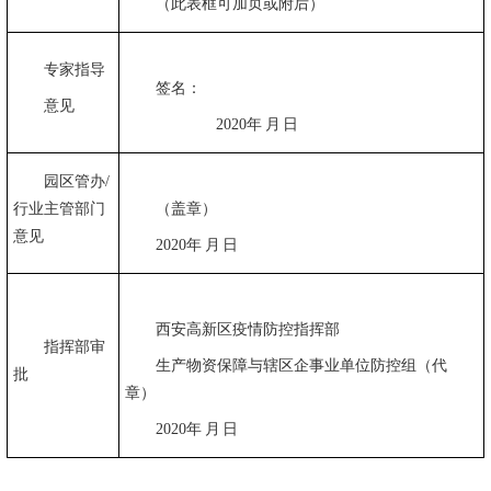
（此表框可加页或附后）
专家指导
签名：
意见
2020
年
月
日
园区管办
/
行业主管部门
（盖章）
意见
2020
年
月
日
西安高新区疫情防控指挥部
指挥部审
生产物资保障与辖区企事业单位防控组（代
批
章）
2020
年
月
日