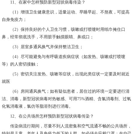
11
、在家中怎样预防新型冠状病毒传染？
（
1
）增强卫生健康意识，适量运动、早睡早起、不熬夜，可提高
自身免疫力；
（
2
）保持良好的个人卫生习惯，咳嗽或打喷嚏时用纸巾掩住口
鼻，经常彻底洗手，不用脏手触摸眼睛、鼻或口；
（
3
）居室多通风换气并保持整洁卫生；
（
4
）尽可能避免与有呼吸道疾病症状（如发热、咳嗽或打喷嚏
等）的人密切接触；
（
5
）密切关注发热、咳嗽等症状，出现此类症状一定要及时就近
就医
（
6
）房间通风换气；如有疑似患者，居住过的环境一定要进行清
洁、消毒，新型冠状病毒对热敏感、可用
75%
酒精、含氯消毒剂、过氧
化氢消毒液，氯仿等脂溶剂进行消毒。
12
、在公共场所怎样预防新型冠状病毒传染？
传染病流行期间，尽量不到人流密集和空气流通不畅的公共场所，
特别是儿童、老年人及免疫力低下的人群。如必须去应戴口罩；在自己