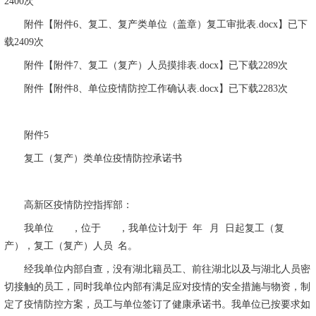
2400
次
附件【附件
6
、复工、复产类单位（盖章）复工审批表
.docx
】已下
载
2409
次
附件【附件
7
、复工（复产）人员摸排表
.docx
】已下载
2289
次
附件【附件
8
、单位疫情防控工作确认表
.docx
】已下载
2283
次
附件
5
复工（复产）类单位疫情防控承诺书
高新区疫情防控指挥部：
我单位
，位于
，我单位计划于
年
月
日起复工（复
产），复工（复产）人员
名。
经我单位内部自查，没有湖北籍员工、前往湖北以及与湖北人员密
切接触的员工，同时我单位内部有满足应对疫情的安全措施与物资，制
定了疫情防控方案，员工与单位签订了健康承诺书。我单位已按要求如