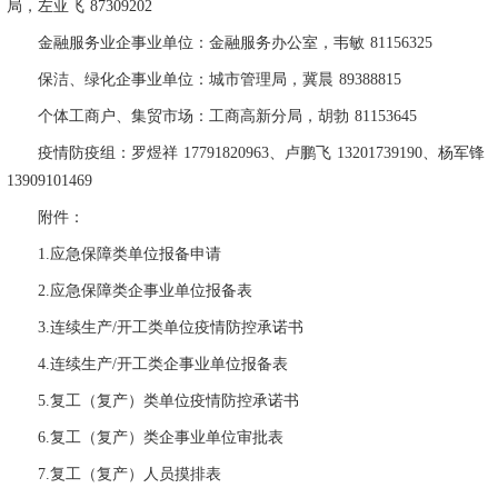
局，左亚飞
87309202
金融服务业企事业单位：金融服务办公室，韦敏
81156325
保洁、绿化企事业单位：城市管理局，冀晨
89388815
个体工商户、集贸市场：工商高新分局，胡勃
81153645
疫情防疫组：罗煜祥
17791820963
、卢鹏飞
13201739190
、杨军锋
13909101469
附件：
1.
应急保障类单位报备申请
2.
应急保障类企事业单位报备表
3.
连续生产
/
开工类单位疫情防控承诺书
4.
连续生产
/
开工类企事业单位报备表
5.
复工（复产）类单位疫情防控承诺书
6.
复工（复产）类企事业单位审批表
7.
复工（复产）人员摸排表