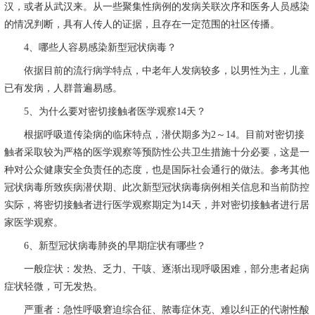
汉，或者从武汉来。从一些聚集性病例的发病关联次序和医务人员感染
的情况判断，具有人传人的证据，且存在一定范围的社区传播。
4
、哪些人容易感染新型冠状病毒？
依据目前的流行病学特点，中老年人发病较多，以男性为主，儿童
已有发病，人群普遍易感。
5
、为什么要对密切接触者医学观察
14
天？
根据呼吸道传染病的临床特点，潜伏期多为
2
～
14
。目前对密切接
触者采取较为严格的医学观察等预防性公共卫生措施十分必要，这是一
种对公众健康安全负责任的态度，也是国际社会通行的做法。参考其他
冠状病毒所致疾病潜伏期、此次新型冠状病毒病例相关信息和当前防控
实际，将密切接触者进行医学观察期定为
14
天，并对密切接触者进行居
家医学观察。
6
、新型冠状病毒肺炎的早期症状有哪些？
一般症状：发热、乏力、干咳、逐渐出现呼吸困难，部分患者起病
症状轻微，可无发热。
严重者：急性呼吸窘迫综合征、脓毒症休克、难以纠正的代谢性酸