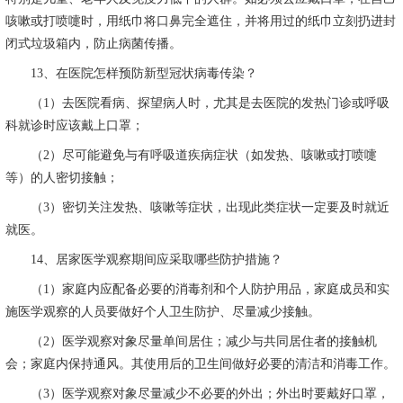
咳嗽或打喷嚏时，用纸巾将口鼻完全遮住，并将用过的纸巾立刻扔进封
闭式垃圾箱内，防止病菌传播。
13
、在医院怎样预防新型冠状病毒传染？
（
1
）去医院看病、探望病人时，尤其是去医院的发热门诊或呼吸
科就诊时应该戴上口罩；
（
2
）尽可能避免与有呼吸道疾病症状（如发热、咳嗽或打喷嚏
等）的人密切接触；
（
3
）密切关注发热、咳嗽等症状，出现此类症状一定要及时就近
就医。
14
、居家医学观察期间应采取哪些防护措施？
（
1
）家庭内应配备必要的消毒剂和个人防护用品，家庭成员和实
施医学观察的人员要做好个人卫生防护、尽量减少接触。
（
2
）医学观察对象尽量单间居住；减少与共同居住者的接触机
会；家庭内保持通风。其使用后的卫生间做好必要的清洁和消毒工作。
（
3
）医学观察对象尽量减少不必要的外出；外出时要戴好口罩，