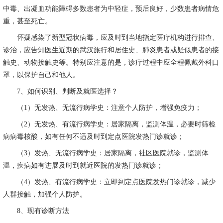
中毒、出凝血功能障碍多数患者为中轻症，预后良好，少数患者病情危
重，甚至死亡。
怀疑感染了新型冠状病毒，应及时到当地指定医疗机构进行排查、
诊治，应告知医生近期的武汉旅行和居住史、肺炎患者或疑似患者的接
触史、动物接触史等。特别应注意的是，诊疗过程中应全程佩戴外科口
罩，以保护自己和他人。
7
、如何识别、判断及就医选择？
（
1
）无发热、无流行病学史：注意个人防护，增强免疫力；
（
2
）无发热、有流行病学史：居家隔离，监测体温，必要时筛检
病病毒核酸，如有任何不适及时到定点医院发热门诊就诊；
（
3
）发热、无流行病学史：居家隔离，社区医院就诊，监测体
温，疾病如有进展及时到就近医院的发热门诊就诊；
（
4
）发热、有流行病学史：立即到定点医院发热门诊就诊，减少
人群接触，加强个人防护。
8
、现有诊断方法