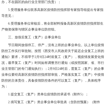
办，不在园区的由行业主管部门负责）；
5.
受理服务单位联系高新区疫情防控指挥部专家指导组提出专家指
导意见；
6.
受理服务单位审核后，将全部材料报备高新区疫情防控指挥部生
产物资保障与辖区企事业单位防控组。
三、放假后复工（复产）企事业单位
节日期间放假停工、停产，没有上班的企事业单位。以上单位疫情
防控工作实行审批制。按照《西安市人民政府关于延迟企业复工上班的
通知》要求，不得早于
2
月
9
日
24
时前复工（复产），视疫情发展变化情
况，最早复工（复产）时间如有调整另行通知（或按照国家、省、市行
业主管部门的专门通知执行）；
2
月
9
日
24
时后，需复工（复产）的企事
业单位要经高新区疫情防控指挥部审批，严格落实复工（复产）中疫情
防控的主体责任，具备疫情防控条件的可以复工（复产），具体程序
为：
1.
提交复工（复产）类单位疫情防控承诺书（附件
5
）；
2.
填写复工（复产）类企事业单位审批表（含防控预案）（附件