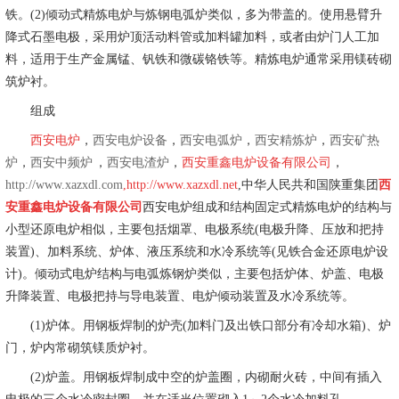
铁。(2)倾动式精炼电炉与炼钢电弧炉类似，多为带盖的。使用悬臂升
降式石墨电极，采用炉顶活动料管或加料罐加料，或者由炉门人工加
料，适用于生产金属锰、钒铁和微碳铬铁等。精炼电炉通常采用镁砖砌
筑炉衬。
组成
西安电炉
，
西安电炉设备
，
西安电弧炉
，
西安精炼炉
，
西安矿热
炉
，
西安中频炉
，
西安电渣炉
，
西安重鑫电炉设备有限公司
，
http://www.xazxdl.com
,
http://www.xazxdl.net
,
中华人民共和国陕重集团
西
安重鑫电炉设备有限公司
西安电炉组成和结构固定式精炼电炉的结构与
小型还原电炉相似，主要包括烟罩、电极系统(电极升降、压放和把持
装置)、加料系统、炉体、液压系统和水冷系统等(见铁合金还原电炉设
计)。倾动式电炉结构与电弧炼钢炉类似，主要包括炉体、炉盖、电极
升降装置、电极把持与导电装置、电炉倾动装置及水冷系统等。
(1)炉体。用钢板焊制的炉壳(加料门及出铁口部分有冷却水箱)、炉
门，炉内常砌筑镁质炉衬。
(2)炉盖。用钢板焊制成中空的炉盖圈，内砌耐火砖，中间有插入