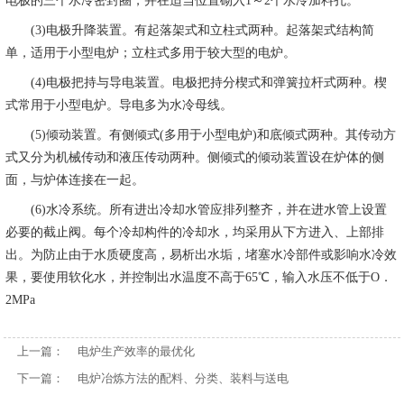
电极的三个水冷密封圈，并在适当位置砌入1～2个水冷加料孔。
(3)电极升降装置。有起落架式和立柱式两种。起落架式结构简
单，适用于小型电炉；立柱式多用于较大型的电炉。
(4)电极把持与导电装置。电极把持分楔式和弹簧拉杆式两种。楔
式常用于小型电炉。导电多为水冷母线。
(5)倾动装置。有侧倾式(多用于小型电炉)和底倾式两种。其传动方
式又分为机械传动和液压传动两种。侧倾式的倾动装置设在炉体的侧
面，与炉体连接在一起。
(6)水冷系统。所有进出冷却水管应排列整齐，并在进水管上设置
必要的截止阀。每个冷却构件的冷却水，均采用从下方进入、上部排
出。为防止由于水质硬度高，易析出水垢，堵塞水冷部件或影响水冷效
果，要使用软化水，并控制出水温度不高于65℃，输入水压不低于O．
2MPa
上一篇：
电炉生产效率的最优化
下一篇：
电炉冶炼方法的配料、分类、装料与送电