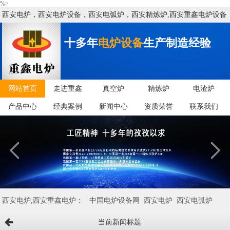
%>
西安电炉，西安电炉设备，西安电弧炉，西安精炼炉,西安重鑫电炉设备
有限公司
十多年
电炉设备
生产制造经验
网站首页
走进重鑫
真空炉
精炼炉
电渣炉
产品中心
经典案例
新闻中心
资质荣誉
联系我们
西安电炉,西安重鑫电炉：
中国电炉设备网
西安电炉
西安电弧炉
当前新闻标题
西安矿热炉
西安VD/VOD炉
西安电炉设备
西安精炼炉
西安中频炉