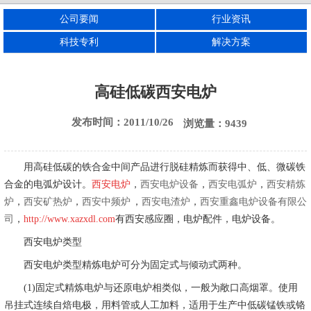
公司要闻
行业资讯
西安电渣炉
西安刚玉炉
西安电熔镁炉
科技专利
解决方案
高硅低碳西安电炉
发布时间：2011/10/26
浏览量：9439
用高硅低碳的铁合金中间产品进行脱硅精炼而获得中、低、微碳铁
合金的电弧炉设计。
西安电炉
，
西安电炉设备
，
西安电弧炉
，
西安精炼
炉
，
西安矿热炉
，
西安中频炉
，
西安电渣炉
，
西安重鑫电炉设备有限公
司
，
http://www.xazxdl.com
有西安感应圈，电炉配件，电炉设备。
西安电炉类型
西安电炉类型精炼电炉可分为固定式与倾动式两种。
(1)固定式精炼电炉与还原电炉相类似，一般为敞口高烟罩。使用
吊挂式连续自焙电极，用料管或人工加料，适用于生产中低碳锰铁或铬