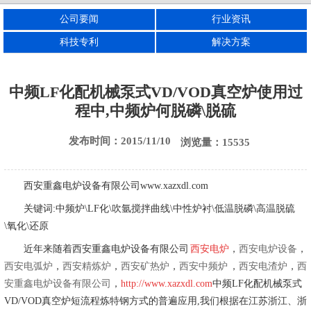
公司要闻
行业资讯
西安电渣炉
西安刚玉炉
西安电熔镁炉
科技专利
解决方案
中频LF化配机械泵式VD/VOD真空炉使用过
程中,中频炉何脱磷\脱硫
发布时间：2015/11/10
浏览量：15535
西安重鑫电炉设备有限公司www.xazxdl.com
关键词:中频炉\LF化\吹氩搅拌曲线\中性炉衬\低温脱磷\高温脱硫
\氧化\还原
近年来随着西安重鑫电炉设备有限公司
西安电炉
，
西安电炉设备
，
西安电弧炉
，
西安精炼炉
，
西安矿热炉
，
西安中频炉
，
西安电渣炉
，
西
安重鑫电炉设备有限公司
，
http://www.xazxdl.com
中频LF化配机械泵式
VD/VOD真空炉短流程炼特钢方式的普遍应用,我们根据在江苏浙江、浙