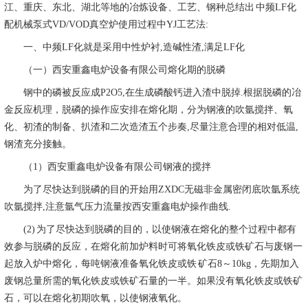
江、重庆、东北、湖北等地的冶炼设备、工艺、钢种总结出 中频LF化
配机械泵式VD/VOD真空炉使用过程中YJ工艺法:
一、中频LF化就是采用中性炉衬,造碱性渣,满足LF化
（一）西安重鑫电炉设备有限公司熔化期的脱磷
钢中的磷被反应成P2O5,在生成磷酸钙进入渣中脱掉.根据脱磷的冶
金反应机理，脱磷的操作应安排在熔化期，分为钢液的吹氩搅拌、氧
化、初渣的制备、扒渣和二次造渣五个步奏,尽量注意合理的相对低温,
钢渣充分接触。
（1）西安重鑫电炉设备有限公司钢液的搅拌
为了尽快达到脱磷的目的开始用ZXDC无磁非金属密闭底吹氩系统
吹氩搅拌,注意氩气压力流量按西安重鑫电炉操作曲线.
(2) 为了尽快达到脱磷的目的，以使钢液在熔化的整个过程中都有
效参与脱磷的反应，在熔化前加炉料时可将氧化铁皮或铁矿石与废钢一
起放入炉中熔化，每吨钢液准备氧化铁皮或铁 矿石8～10kg，先期加入
废钢总量所需的氧化铁皮或铁矿石量的一半。如果没有氧化铁皮或铁矿
石，可以在熔化初期吹氧，以使钢液氧化。