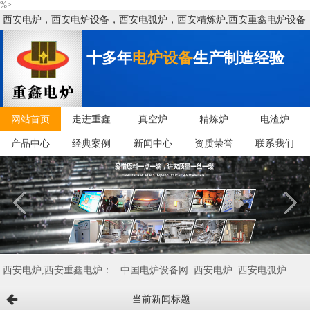
%>
西安电炉，西安电炉设备，西安电弧炉，西安精炼炉,西安重鑫电炉设备
有限公司
十多年
电炉设备
生产制造经验
网站首页
走进重鑫
真空炉
精炼炉
电渣炉
产品中心
经典案例
新闻中心
资质荣誉
联系我们
西安电炉,西安重鑫电炉：
中国电炉设备网
西安电炉
西安电弧炉
当前新闻标题
西安矿热炉
西安VD/VOD炉
西安电炉设备
西安精炼炉
西安中频炉