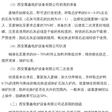
（3）西安重鑫电炉设备有限公司初渣的准备
废钢开始熔化后，即可进行造初渣。秤取总炉料的0.6～0.8%左右
的石灰与萤石（石灰与萤石的比例为10：1），边熔化边随废钢一起加
入，至废钢化至要求总量的70%时，准备扒渣，以便造二次渣更好地脱
磷。注意造渣用的石灰必须是干燥的有粒度的。粉状的石灰由于吸潮，
严禁使用，因此石灰必须随烘随用。氧化铁皮和萤石必须经烘干使用。
（4）西安重鑫电炉设备有限公司扒渣
钢液化至要求的60～70%时停止加料并降低功率，维持熔化状态，
搅拌渣液，倾炉出渣。
（5）西安重鑫电炉设备有限公司二次造渣
待渣基本出净后，重新加入废钢，加大功率熔化，并秤取总炉料
0.5%的渣料与剩余的氧化铁皮或铁矿石加入炉内。使废钢全部熔清后，
倾炉扒渣，取样化验P是否在允许的范围内。一般来说，碳素废钢经以
上操作，脱磷效果可以达50%。
（二）西安重鑫电炉设备有限公司还原期的脱硫