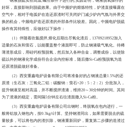
钢液脱硫实在高温,碱性条件下进行的,实践证明，钢液脱氧操作的
好坏，直接影响到脱硫效果。由于中频炉的熔炼特性，炉渣直接曝露在
空气中，相对于电弧炉在造还原渣时可关闭炉门减少炉内气氛与外界交
换的机会，中频电炉造还原渣的外部条件比较差。因此，中频电炉脱硫
操作有其特殊性，应做好以下操作：
（1）伴随着吹氩搅拌,熔化后期出尽氧化渣后，13709218952加入
适量的石灰和萤石，以能覆盖整个液面即可，防止钢液吸气氧化。待稀
薄渣形成后，用硅钙粉预脱氧，然后加入各种合金，调整成份，以使除
硫以外的钢液化学成份符合企业内控标准，随后撒Si-Ca粉预脱氧为造
还原渣脱硫做好准备。
（2）西安重鑫电炉设备有限公司将准备好的占钢液总量1.5%的还
原渣（生石灰：三氧化二铝：碳酸钠：萤石=20：5：2：2）分批加入，
提升钢液至相对高温，并不断搅拌渣液，维持20～30分钟的时间。其间
为了渣液的稳定，需间隔5分钟左右往渣面撒入Si-Ca粉。
（3）西安重鑫电炉设备有限公司出钢时，终脱氧在包内进行，一
般将铝放入钢包内，按0.3kg/t计算。坚持钢渣同出，如果需要脱去的硫
量较多，可以将包内的渣扒除，钢液重新回炉，重复第二步骤的造渣过